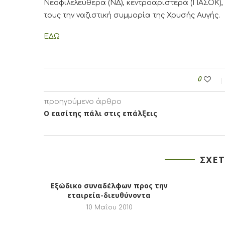
Νεοφιλελεύθερα (ΝΔ), κεντροαριστερά (ΠΑΣΟΚ), 
τους την ναζιστική συμμορία της Χρυσής Αυγής.
ΕΔΩ
0
προηγούμενο άρθρο
Ο εασίτης πάλι στις επάλξεις
ΣΧΕΤ
Eξώδικο συναδέλφων προς την
εταιρεία-διευθύνοντα
10 Μαΐου 2010