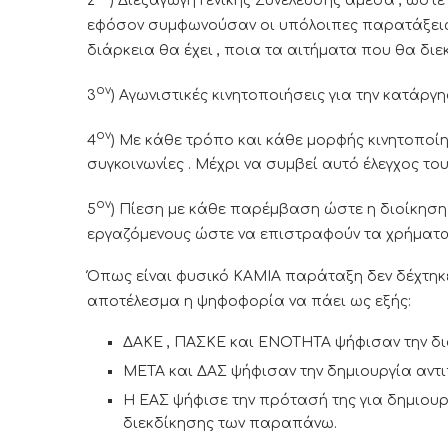
2
) Διεξαγωγή Γενικής Συνέλευσης άμεσα , ώστε
εφόσον συμφωνούσαν οι υπόλοιπες παρατάξεις-
διάρκεια θα έχει , ποια τα αιτήματα που θα διε
ον
3
) Αγωνιστικές κινητοποιήσεις για την κατάργ
ον
4
) Με κάθε τρόπο και κάθε μορφής κινητοποίη
συγκοινωνίες . Μέχρι να συμβεί αυτό έλεγχος τ
ον
5
) Πίεση με κάθε παρέμβαση ώστε η διοίκηση
εργαζόμενους ώστε να επιστραφούν τα χρήματα
Όπως είναι φυσικό ΚΑΜΙΑ παράταξη δεν δέχτηκ
αποτέλεσμα η ψηφοφορία να πάει ως εξής:
ΔΑΚΕ , ΠΑΣΚΕ και ΕΝΟΤΗΤΑ ψήφισαν την δ
ΜΕΤΑ και ΔΑΣ ψήφισαν την δημιουργία αντ
Η ΕΑΣ ψήφισε την πρότασή της για δημιου
διεκδίκησης των παραπάνω.