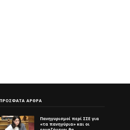
Κυνήγι κεφαλιών των οδηγών
ΑΝΑΚΟΙΝΩΣΗ για τ
της ΟΣΥ από την...
σύγκρουση των λεωφο
στη Βούλα...
23 Σεπτεμβρίου 2025
4 Ιουλίου 2025
ΠΡΟΣΦΑΤΑ ΑΡΘΡΑ
Πανηγυρισμοί περί ΣΣΕ για
«τα πανηγύρια» και οι
εργαζόμενοι θα
ξαναπληρώσουμε το