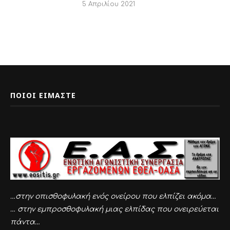
…στην οπισθοφυλακή ενός ονείρου που ελπίζει ακόμα…
… στην εμπροσθοφυλακή μιας ελπίδας που ονειρεύεται
πάντα…
ΔΗΜΟΦΙΛΕΣΤΕΡΑ ΑΡΘΡΑ
Νόμος είναι το «δίκιο» των -κατά
συνθήκη- εργοδοτών ΝΔ , Σύριζα
και ΚΚΕ;
21 Δεκεμβρίου 2023