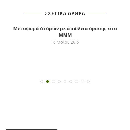
ΣΧΕΤΙΚΑ ΑΡΘΡΑ
Μεταφορά άτόμων με απώλεια όρασης στα
ΜΜΜ
18 Μαΐου 2016
SOCIAL NETWORKS
Σ
FACEBOOK
TWITTER
INSTAGRAM
LINKEDIN