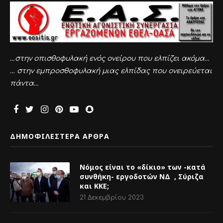
…στην οπισθοφυλακή ενός ονείρου που ελπίζει ακόμα…
… στην εμπροσθοφυλακή μιας ελπίδας που ονειρεύεται
πάντα…
ΔΗΜΟΦΙΛΕΣΤΕΡΑ ΑΡΘΡΑ
Νόμος είναι το «δίκιο» των -κατά
συνθήκη- εργοδοτών ΝΔ , Σύριζα
και ΚΚΕ;
21 Δεκεμβρίου 2023
Ο λόγος που δεν υπογράφεται σύμβαση.Έγγραφα
που λένε πολλά.
5 Οκτωβρίου 2013