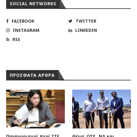
RSS
ΠΡΟΣΦΑΤΑ ΑΡΘΡΑ
Πανηγυρισμοί περί ΣΣΕ
Θέμα: ΟΣΥ , ΝΔ και
για «τα πανηγύρια» και
επαγγελματικά
οι εργαζόμενοι θα
διπλώματα οδηγών
ξαναπληρώσουμε το
αστικού λεωφορείου
«μάρμαρο» της
14 Νοεμβρίου 2025
κερδοφορίας τους.