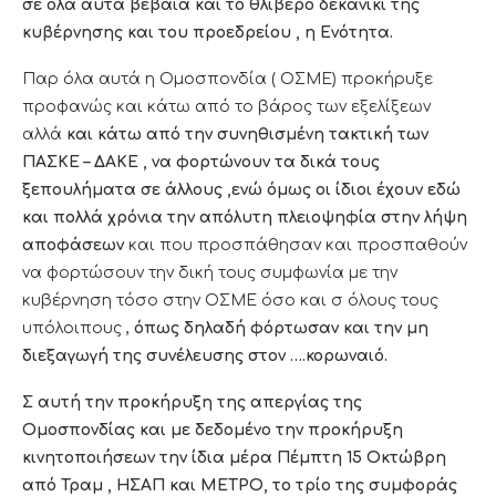
σε όλα αυτά βέβαια και το θλιβερό δεκανίκι της
κυβέρνησης και του προεδρείου , η Ενότητα.
Παρ όλα αυτά η Ομοσπονδία ( ΟΣΜΕ) προκήρυξε
προφανώς και κάτω από το βάρος των εξελίξεων
αλλά
και κάτω από την συνηθισμένη τακτική των
ΠΑΣΚΕ – ΔΑΚΕ , να φορτώνουν τα δικά τους
ξεπουλήματα σε άλλους ,ενώ όμως οι ίδιοι έχουν εδώ
και πολλά χρόνια την απόλυτη πλειοψηφία στην λήψη
αποφάσεων
και που προσπάθησαν και προσπαθούν
να φορτώσουν την δική τους συμφωνία με την
κυβέρνηση τόσο στην ΟΣΜΕ όσο και σ όλους τους
υπόλοιπους ,
όπως δηλαδή φόρτωσαν και την μη
διεξαγωγή της συνέλευσης στον ….κορωναιό.
Σ αυτή την προκήρυξη της απεργίας της
Ομοσπονδίας και με δεδομένο την προκήρυξη
κινητοποιήσεων την ίδια μέρα Πέμπτη 15 Οκτώβρη
από Τραμ , ΗΣΑΠ και ΜΕΤΡΟ, το τρίο της συμφοράς