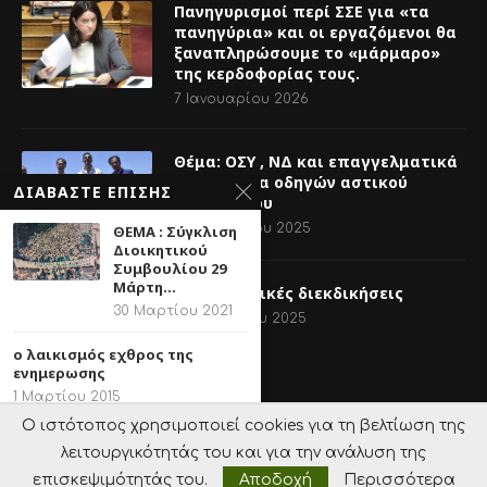
Πανηγυρισμοί περί ΣΣΕ για «τα
πανηγύρια» και οι εργαζόμενοι θα
ξαναπληρώσουμε το «μάρμαρο»
της κερδοφορίας τους.
7 Ιανουαρίου 2026
Θέμα: ΟΣΥ , ΝΔ και επαγγελματικά
διπλώματα οδηγών αστικού
ΔΙΑΒΑΣΤΕ ΕΠΙΣΗΣ
λεωφορείου
14 Νοεμβρίου 2025
ΘΕΜΑ : Σύγκλιση
Διοικητικού
Συμβουλίου 29
Μάρτη...
Για δικαστικές διεκδικήσεις
30 Μαρτίου 2021
11 Νοεμβρίου 2025
ο λαικισμός εχθρος της
ενημερωσης
1 Μαρτίου 2015
Ο ιστότοπος χρησιμοποιεί cookies για τη βελτίωση της
καλή Ανάσταση!
λειτουργικότητάς του και για την ανάλυση της
@2020 - All Right Reserved. Designed and Developed by
14 Απριλίου 2025
SeoMarketer
.
επισκεψιμότητάς του.
Αποδοχή
Περισσότερα