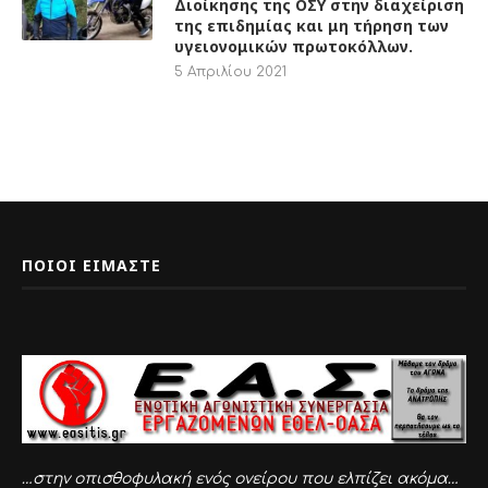
5 Απριλίου 2021
ΠΟΙΟΙ ΕΙΜΑΣΤΕ
…στην οπισθοφυλακή ενός ονείρου που ελπίζει ακόμα…
… στην εμπροσθοφυλακή μιας ελπίδας που ονειρεύεται
πάντα…