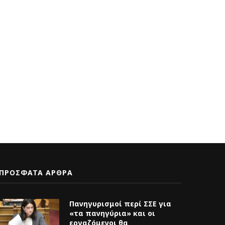
Κυνήγι κεφαλιών των οδηγών
ΑΝΑΚΟΙΝΩΣΗ για την
της ΟΣΥ από την...
σύγκρουση των λεωφορε
στη Βούλα...
23 Σεπτεμβρίου 2025
4 Ιουλίου 2025
ΠΡΟΣΦΑΤΑ ΑΡΘΡΑ
Πανηγυρισμοί περί ΣΣΕ για
«τα πανηγύρια» και οι
εργαζόμενοι θα
ξαναπληρώσουμε το