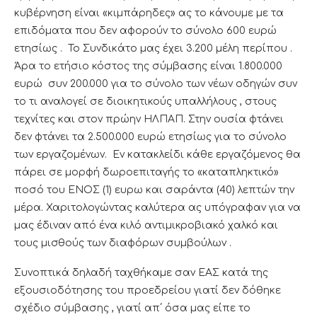
κυβέρνηση είναι «κιμπάρηδες» ας το κάνουμε με τα
επιδόματα που δεν αφορούν το σύνολο 600 ευρώ
ετησίως . Το Συνδικάτο μας έχει 3.200 μέλη περίπου .
Άρα το ετήσιο κόστος της σύμβασης είναι 1.800.000
ευρώ συν 200.000 για το σύνολο των νέων οδηγών συν
το τι αναλογεί σε διοικητικούς υπαλλήλους , στους
τεχνίτες και στον πρώην ΗΛΠΑΠ. Στην ουσία φτάνει
δεν φτάνει τα 2.500.000 ευρώ ετησίως για το σύνολο
των εργαζομένων. Εν κατακλείδι κάθε εργαζόμενος θα
πάρει σε μορφή δωροεπιταγής το «καταπληκτικό»
ποσό του ΕΝΟΣ (1) ευρω και σαράντα (40) λεπτών την
μέρα. Χαριτολογώντας καλύτερα ας υπόγραφαν για να
μας έδιναν από ένα κιλό αντιμικροβιακό χαλκό και
τους μισθούς των διαφόρων συμβούλων .
Συνοπτικά δηλαδή ταχθήκαμε σαν ΕΑΣ κατά της
εξουσιοδότησης του προεδρείου γιατί δεν δόθηκε
σχέδιο σύμβασης , γιατί απ΄ όσα μας είπε το