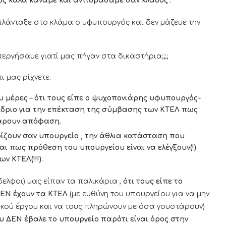
ς καλά κάναμε και αντιδράσαμε σαν κλάδος .
 πλάνταξε στο κλάμα ο υφυπουργός και δεν μάζευε την
ργήσαμε γιατί μας πήγαν στα δικαστήρια;;;;
ι μας ρίχνετε.
υ μέρες – ότι τους είπε ο ψυχοπονιάρης υφυπουργός-
νέδριο για την επέκταση της σύμβασης των ΚΤΕΛ πως
πάρουν απόφαση.
ρίζουν σαν υπουργείο , την άθλια κατάσταση που
αι πως πρόθεση του υπουργείου είναι να ελέγξουν(!)
 ΚΤΕΛ(!!!).
δελφοι) μας είπαν τα παλικάρια ,
ότι τους είπε το
ΔΕΝ έχουν τα ΚΤΕΛ
(με ευθύνη του υπουργείου για να μην
κού έργου και να τους πληρώνουν με όσα γουστάρουν)
υ ΔΕΝ έβαλε το υπουργείο παρότι είναι όρος στην